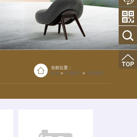
请
当前位置：
首页
>
产品展示
>
液晶电视